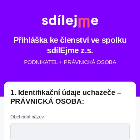
Přihláška ke členství ve spolku
sdílEjme z.s.
PODNIKATEL + PRÁVNICKÁ OSOBA
1. Identifikační údaje uchazeče –
PRÁVNICKÁ OSOBA:
Obchodní název